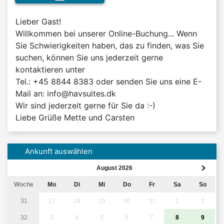
Lieber Gast!

Willkommen bei unserer Online-Buchung... Wenn 
Sie Schwierigkeiten haben, das zu finden, was Sie 
suchen, können Sie uns jederzeit gerne 
kontaktieren unter

Tel.: +45 8844 8383 oder senden Sie uns eine E-
Mail an: info@havsuites.dk

Wir sind jederzeit gerne für Sie da :-)

Liebe Grüße Mette und Carsten
Ankunft auswählen
August 2026
Woche
Mo
Di
Mi
Do
Fr
Sa
So
31
27
28
29
30
31
1
2
32
3
4
5
6
7
8
9