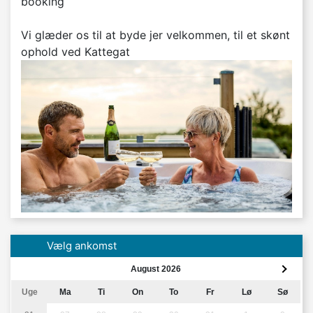
booking
Vi glæder os til at byde jer velkommen, til et skønt
ophold ved Kattegat
Vælg ankomst
August 2026
Uge
Ma
Ti
On
To
Fr
Lø
Sø