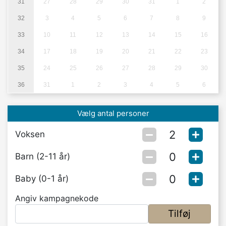
31
27
28
29
30
31
1
2
32
3
4
5
6
7
8
9
33
10
11
12
13
14
15
16
34
17
18
19
20
21
22
23
35
24
25
26
27
28
29
30
36
31
1
2
3
4
5
6
Vælg antal personer
Voksen
Barn (2-11 år)
Baby (0-1 år)
Angiv kampagnekode
Tilføj